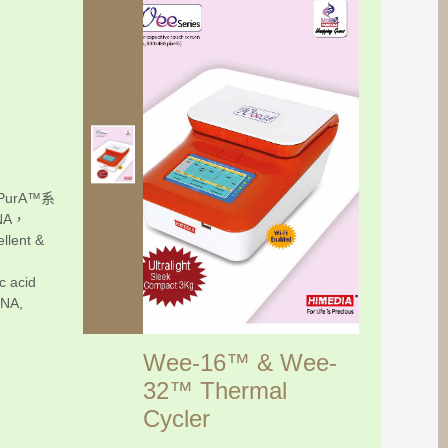
urA™系
A，
ent &
c acid
DNA,
Wee-16™ & Wee-
32™ Thermal
Cycler