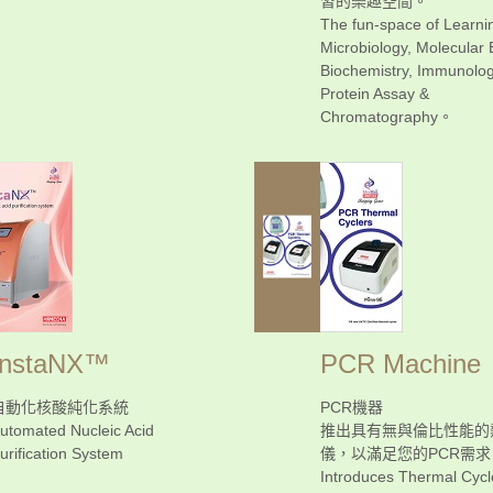
習的樂趣空間。
The fun-space of Learnin
Microbiology, Molecular 
Biochemistry, Immunolog
Protein Assay &
Chromatography。
InstaNX™
PCR Machine
自動化核酸純化系統
PCR機器
utomated Nucleic Acid
推出具有無與倫比性能的
urification System
儀，以滿足您的PCR需求
Introduces Thermal Cycl