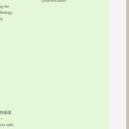
Quantification
g for
Biology,
y,
熱循環
。
ers with