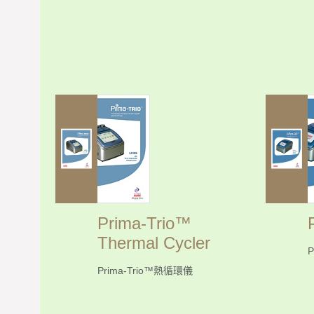
Prima-Trio™
Thermal Cycler
P
Prima-Trio™熱循環儀