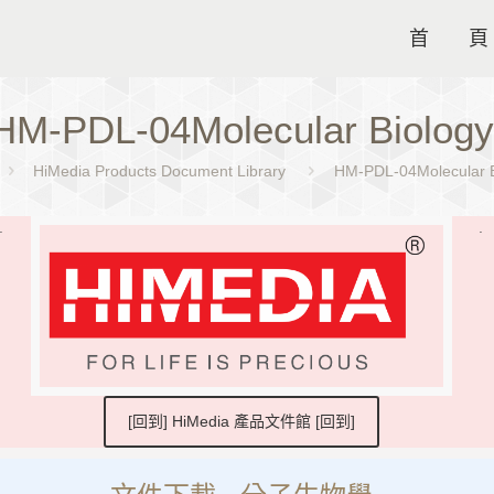
首 頁
HM-PDL-04Molecular Biology
HiMedia Products Document Library
HM-PDL-04Molecular B
.
.
[回到] HiMedia 產品文件館 [回到]