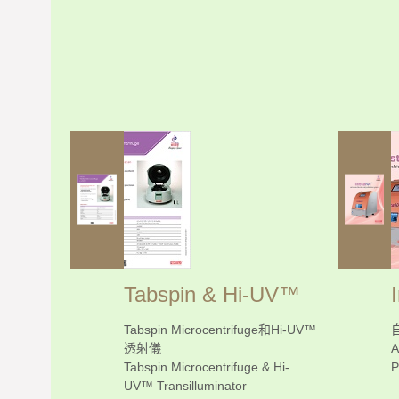
Tabspin & Hi-UV™
Tabspin Microcentrifuge和Hi-UV™
透射儀
A
Tabspin Microcentrifuge & Hi-
P
UV™ Transilluminator