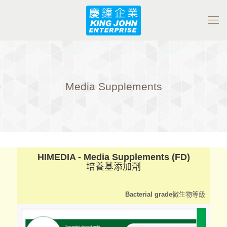
Media Supplements
HIMEDIA - Media Supplements (FD)
培養基添加劑
Bacterial grade
微生物等級