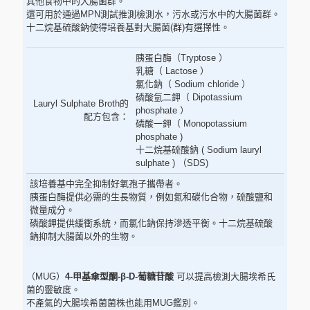
其他食物中的大腸菌群。
還可用於通過MPN測試推測檢測水，污水或污水中的大腸菌群。
十二烷基硫酸鈉使得培養基對大腸菌(群)有選擇性。
胰蛋白酶（Tryptose ）
乳糖（ Lactose ）
氯化鈉（ Sodium chloride ）
磷酸氫二鉀（ Dipotassium
Lauryl Sulphate Broth的
phosphate ）
配方包含：
磷酸一鉀（ Monopotassium
phosphate )
十二烷基硫酸鈉 ( Sodium lauryl
sulphate ) （SDS)
該培養基中完全抑制好氧孢子攜帶者。
胰蛋白酶提供必需的生長物質，例如氮和碳化合物，硫酸鹽和
微量成分。
磷酸鉀提供緩衝系統，而氯化鈉保持滲透平衡。十二烷基硫酸
鈉抑制大腸菌以外的生物。
（MUG）
4-甲基傘型酮-β-D-葡糖苷酸
可以提高檢測大腸埃希氏
菌的靈敏度。
不產氣的大腸埃希菌菌株也能用MUG鑑別。