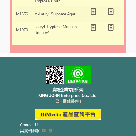
Tryptose Broth
M1656
M-Lauryl Sulphate Agar
Lauryl Tryptose Mannitol
M1070
Broth w/
.
慶鐘企業有限公司
KING JOHN Enterprise Co., Ltd.
您 ! 最佳夥伴 !
Contact Us
與我們聯繫