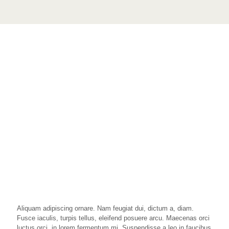
Aliquam adipiscing ornare. Nam feugiat dui, dictum a, diam.
Fusce iaculis, turpis tellus, eleifend posuere arcu. Maecenas orci
luctus orci, in lorem fermentum mi. Suspendisse a leo in faucibus