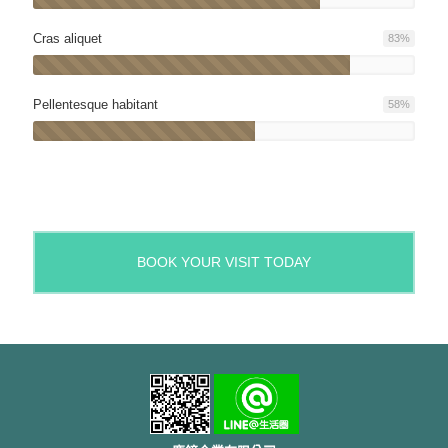
Cras aliquet
83
%
Pellentesque habitant
58
%
BOOK YOUR VISIT TODAY